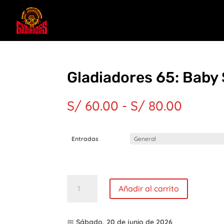
Gladiadores 65: Baby
Rango
S/
60.00
-
S/
80.00
de
precios
desde
Entradas
S/ 60.
hasta
S/ 80.
Gladiadores
65:
Añadir al carrito
Baby
Shower
cantidad
📅
Sábado, 20 de junio de 2026