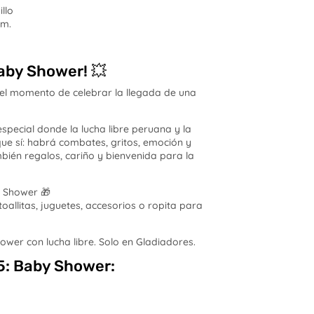
llo
.m.
Baby Shower! 💥
ó el momento de celebrar la llegada de una
pecial donde la lucha libre peruana y la
que sí: habrá combates, gritos, emoción y
ién regalos, cariño y bienvenida para la
y Shower 🎁
toallitas, juguetes, accesorios o ropita para
ower con lucha libre. Solo en Gladiadores.
65: Baby Shower: