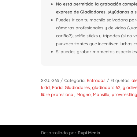
No está permitida la grabación comple
expresa de Gladiadores. ¡Ayúdanos a s
Puedes ir con tu mochila salvadora par
cámaras profesionales y de vídeo (¿va
cariño?); selfie sticks y trípodes (si n
punzocortantes que incentiven luchas c
Sí puedes grabar momentos especiales d
SKU:
G65
Categoría:
Entradas
Etiquetas:
al
kidd
,
Farid
,
Gladiadores
,
gladiadors 62
,
gladiv
libre profesional
,
Magno
,
Mansilla
,
prowrestlin
Desarrollado por
Rupi Media
.