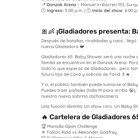
📍
Danzak Arena
– Manuel Irribarren 153, Surqui
🕔
Ingreso:
5:00 p.m. | 🕕
Inicio del show:
6:00 p
🎀👶 ¡Gladiadores presenta: 
Después de batallas, rivalidades y caos… lleg
nueva Gladiadora ❤️
Gladiadores 65: Baby Shower será una noche es
familia se encuentran en el Danzak Arena. Por
todo lo que esperas de Gladiadores… pero tamb
futura hija de Cava y sobrina de Farid 🍼🔥
Y sí, el público también puede sumarse al Bab
Puedes traer pañales (talla M para arriba 😭), 
nuestra nueva sobrina cachascanera.
Una función distinta. Un show raro. Un Baby Sh
🔥 Cartelera de Gladiadores 
🏆 Mansilla Open Challenge
👊 Falcon Kidd vs Alexander Godfrey
💥 El Olimpo vs Killer & Magno