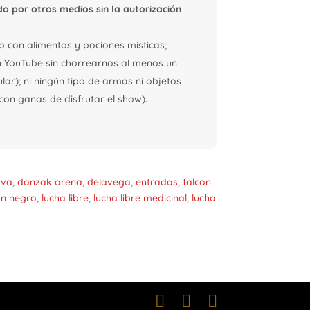
o por otros medios sin la autorización
 con alimentos y pociones místicas;
n YouTube sin chorrearnos al menos un
ular); ni ningún tipo de armas ni objetos
on ganas de disfrutar el show).
ava
,
danzak arena
,
delavega
,
entradas
,
falcon
ón negro
,
lucha libre
,
lucha libre medicinal
,
lucha