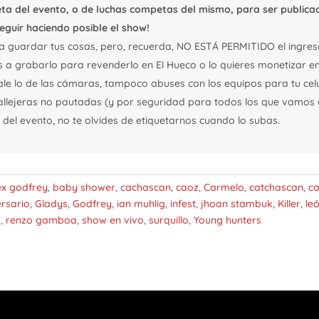
ta del evento, o de luchas competas del mismo, para ser publicad
eguir haciendo posible el show!
a guardar tus cosas, pero, recuerda, NO ESTÁ PERMITIDO el ingreso
s a grabarlo para revenderlo en El Hueco o lo quieres monetizar e
o vale lo de las cámaras, tampoco abuses con los equipos para tu cel
allejeras no pautadas (y por seguridad para todos los que vamos c
el evento, no te olvides de etiquetarnos cuando lo subas.
ex godfrey
,
baby shower
,
cachascan
,
caoz
,
Carmelo
,
catchascan
,
c
ersario
,
Gladys
,
Godfrey
,
ian muhlig
,
infest
,
jhoan stambuk
,
Killer
,
le
g
,
renzo gamboa
,
show en vivo
,
surquillo
,
Young hunters