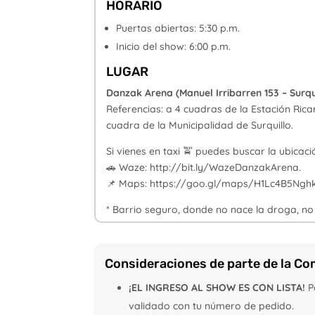
HORARIO
Puertas abiertas: 5:30 p.m.
Inicio del show: 6:00 p.m.
LUGAR
Danzak Arena (Manuel Irribarren 153 – Surqui
Referencias: a 4 cuadras de la Estación Ric
cuadra de la Municipalidad de Surquillo.
Si vienes en taxi 🚖 puedes buscar la ubica
🚗 Waze: http://bit.ly/WazeDanzakArena.
📌 Maps: https://goo.gl/maps/H1Lc4B5Nghk
* Barrio seguro, donde no nace la droga, n
Consideraciones de parte de la Co
¡EL INGRESO AL SHOW ES CON LISTA!
P
validado con tu número de pedido.