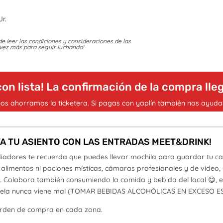
r.
de leer las condiciones y consideraciones de las
 vez más para seguir luchando!
con lista! La confirmación de la compra lleg
nos ahorramos la ticketera. Si pagas con yaplín también nos ayudas
VA TU ASIENTO CON LAS ENTRADAS MEET&DRINK!
iadores te recuerda que puedes llevar mochila para guardar tu cas
alimentos ni pociones místicas, cámaras profesionales y de video, s
 Colabora también consumiendo la comida y bebida del local 😋, en
a chela nunca viene mal (TOMAR BEBIDAS ALCOHÓLICAS EN EXCESO E
orden de compra en cada zona.