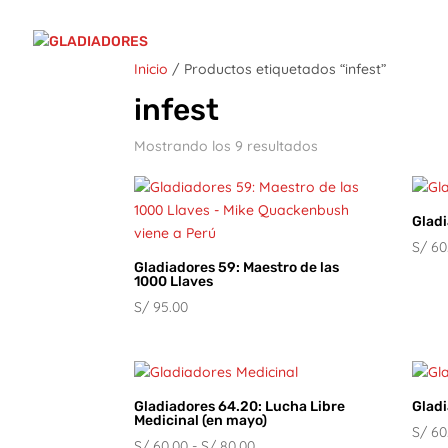
Inicio
/ Productos etiquetados “infest”
infest
Mostrando los 9 resultados
Gladi
S/
60
Gladiadores 59: Maestro de las
1000 Llaves
S/
95.00
Gladiadores 64.20: Lucha Libre
Glad
Medicinal (en mayo)
S/
60
Rango
S/
60.00
-
S/
80.00