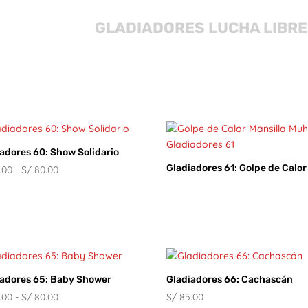
GLADIADORES LUCHA LIBRE
adores 60: Show Solidario
Gladiadores 61: Golpe de Calor
Rango
.00
-
S/
80.00
de
precios:
desde
S/ 60.00
hasta
S/ 80.00
iadores 65: Baby Shower
Gladiadores 66: Cachascán
Rango
.00
-
S/
80.00
S/
85.00