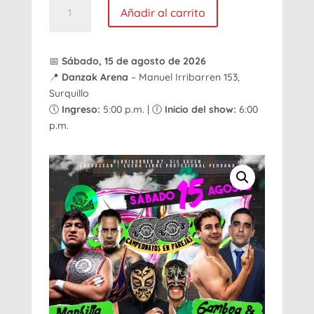
Gladiadores
Añadir al carrito
67:
Six
Seven
📅
Sábado, 15 de agosto de 2026
|
📍
Danzak Arena
– Manuel Irribarren 153,
15
Surquillo
de
🕔
Ingreso:
5:00 p.m. | 🕕
Inicio del show:
6:00
agosto
p.m.
cantidad