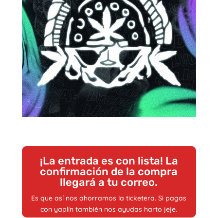
¡La entrada es con lista! La
confirmación de la compra
llegará a tu correo.
Es que así nos ahorramos la ticketera. Si pagas
con yaplín también nos ayudas harto jeje.