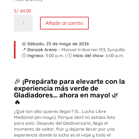
S/
60.00
Gladiadores
64.20:
Añadir al carrito
Lucha
Libre
Medicinal
(en
mayo)
cantidad
📅
Sábado, 23 de mayo de 2026
📍
Danzak Arena
– Manuel Irribarren 153, Surquillo
🕔
Ingreso:
5:00 p.m. | 🕕
Inicio del show:
6:00 p.m.
🎉 ¡Prepárate para elevarte con la
experiencia más verde de
Gladiadores… ahora en mayo! 🌿
🔥
¿Qué tan alto quieres llegar? Sí… Lucha Libre
Medicinal (en mayo). Porque abril no estaba listo
para esto. Después del Gladiversario, llega el
momento de soltar, fluir y dejarte llevar por una
experiencia donde la lucha es el viaje y todo el