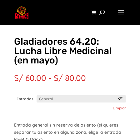
Gladiadores 64.20:
Lucha Libre Medicinal
(en mayo)
Rango
S/
60.00
-
S/
80.00
de
precios:
desde
Entradas
S/ 60.00
Limpiar
hasta
S/ 80.00
Entrada general sin reserva de asiento (si quieres
separar tu asiento en alguna zona, elige la entrada
Meet & Drink).