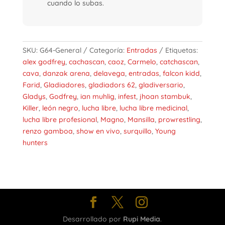
cuando lo subas.
SKU:
G64-General
Categoría:
Entradas
Etiquetas:
alex godfrey
,
cachascan
,
caoz
,
Carmelo
,
catchascan
,
cava
,
danzak arena
,
delavega
,
entradas
,
falcon kidd
,
Farid
,
Gladiadores
,
gladiadors 62
,
gladiversario
,
Gladys
,
Godfrey
,
ian muhlig
,
infest
,
jhoan stambuk
,
Killer
,
león negro
,
lucha libre
,
lucha libre medicinal
,
lucha libre profesional
,
Magno
,
Mansilla
,
prowrestling
,
renzo gamboa
,
show en vivo
,
surquillo
,
Young
hunters
Desarrollado por
Rupi Media
.