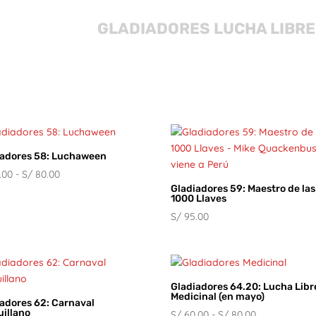
GLADIADORES LUCHA LIBRE
iadores 58: Luchaween
Rango
.00
-
S/
80.00
Gladiadores 59: Maestro de las
de
1000 Llaves
precios:
S/
95.00
desde
S/ 60.00
hasta
S/ 80.00
Gladiadores 64.20: Lucha Libr
Medicinal (en mayo)
adores 62: Carnaval
uillano
Rango
S/
60.00
-
S/
80.00