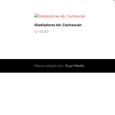
Gladiadores 66: Cachascán
S/
85.00
Desarrollado por
Rupi Media
.