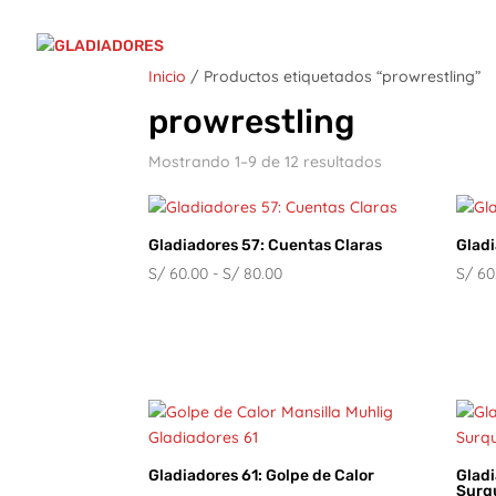
Inicio
/ Productos etiquetados “prowrestling”
prowrestling
Mostrando 1–9 de 12 resultados
Gladiadores 57: Cuentas Claras
Glad
Rango
S/
60.00
-
S/
80.00
S/
60
de
precios:
desde
S/ 60.00
hasta
S/ 80.00
Gladiadores 61: Golpe de Calor
Gladi
Surq