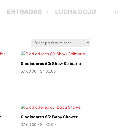
ENTRADAS
LUCHA DOJO
Gladiadores 60: Show Solidario
Rango
S/
60.00
-
S/
80.00
de
precios:
desde
S/ 60.00
hasta
S/ 80.00
e
Gladiadores 65: Baby Shower
Rango
S/
60.00
-
S/
80.00