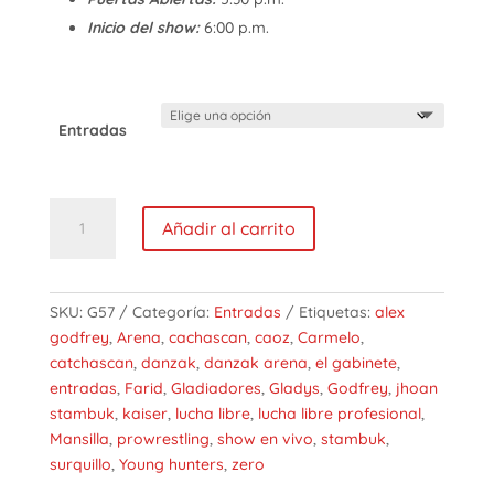
Inicio del show:
6:00 p.m.
Entradas
Gladiadores
Añadir al carrito
57:
Cuentas
Claras
cantidad
SKU:
G57
Categoría:
Entradas
Etiquetas:
alex
godfrey
,
Arena
,
cachascan
,
caoz
,
Carmelo
,
catchascan
,
danzak
,
danzak arena
,
el gabinete
,
entradas
,
Farid
,
Gladiadores
,
Gladys
,
Godfrey
,
jhoan
stambuk
,
kaiser
,
lucha libre
,
lucha libre profesional
,
Mansilla
,
prowrestling
,
show en vivo
,
stambuk
,
surquillo
,
Young hunters
,
zero