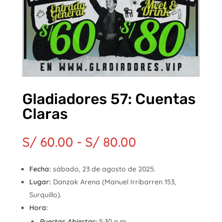
Gladiadores 57: Cuentas
Claras
Rango
S/
60.00
-
S/
80.00
de
precios:
Fecha:
sábado, 23 de agosto de 2025.
desde
Lugar:
Danzak Arena (Manuel Irribarren 153,
S/ 60.00
Surquillo).
hasta
S/ 80.00
Hora:
Puertas Abiertas:
5:30 p.m.