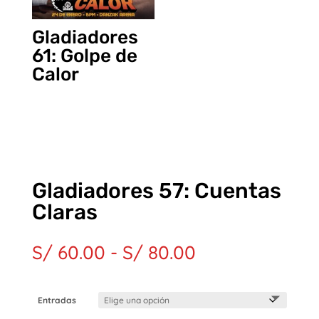
Gladiadores
61: Golpe de
Calor
Gladiadores 57: Cuentas
Claras
Rango
S/
60.00
-
S/
80.00
de
precios:
desde
Entradas
S/ 60.00