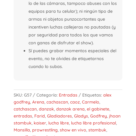
lo de las cámaras, tampoco abuses con los
equipos para tu celular); ni ningún tipo de
armas ni objetos punzocortantes que
incentiven luchas callejeras no pautadas (y
por seguridad para todos los que vamos
con ganas de disfrutar el show).
Sí puedes grabar momentos especiales del
evento, no te olvides de etiquetarnos
cuando lo subas.
SKU:
G57
Categoría:
Entradas
Etiquetas:
alex
godfrey
,
Arena
,
cachascan
,
caoz
,
Carmelo
,
catchascan
,
danzak
,
danzak arena
,
el gabinete
,
entradas
,
Farid
,
Gladiadores
,
Gladys
,
Godfrey
,
jhoan
stambuk
,
kaiser
,
lucha libre
,
lucha libre profesional
,
Mansilla
,
prowrestling
,
show en vivo
,
stambuk
,