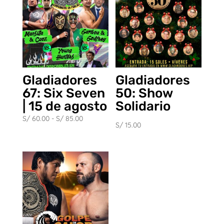
Gladiadores
Gladiadores
67: Six Seven
50: Show
| 15 de agosto
Solidario
Rango
S/
60.00
-
S/
85.00
S/
15.00
de
precios:
desde
S/ 60.00
hasta
S/ 85.00