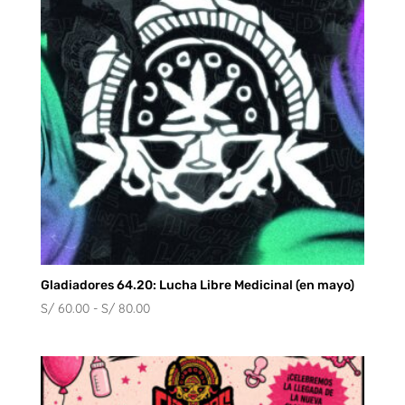
Gladiadores 64.20: Lucha Libre Medicinal (en mayo)
Rango
S/
60.00
-
S/
80.00
de
precios:
desde
S/ 60.00