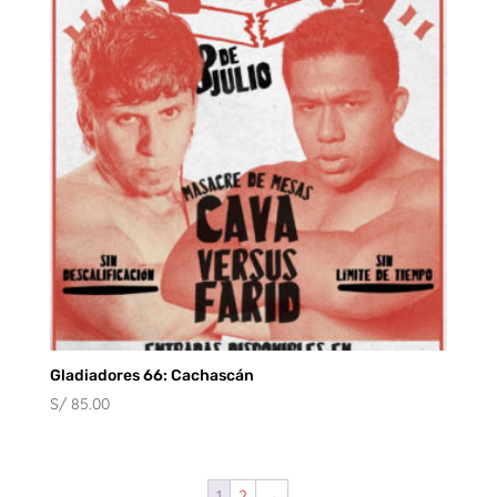
hasta
S/ 80.00
Gladiadores 66: Cachascán
S/
85.00
1
2
→