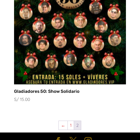
Gladiadores 50: Show Solidario
S/
15.00
←
1
2