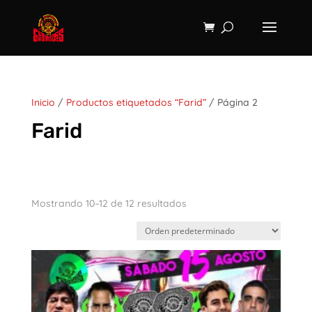
Inicio
/
Productos etiquetados “Farid”
/ Página 2
Farid
Mostrando 10–12 de 12 resultados