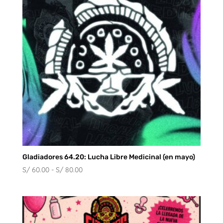
Gladiadores 64.20: Lucha Libre Medicinal (en mayo)
Rango
S/
60.00
-
S/
80.00
de
precios:
desde
S/ 60.00