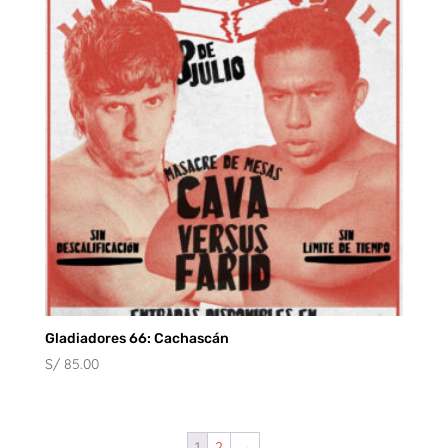
hasta
S/ 80.00
Gladiadores 66: Cachascán
S/
85.00
1
2
→