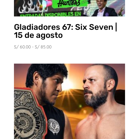
Gladiadores 67: Six Seven |
15 de agosto
Rango
S/
60.00
-
S/
85.00
de
precios:
desde
S/ 60.00
hasta
S/ 85.00