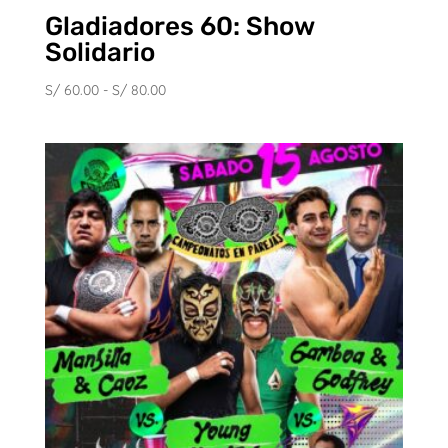
Gladiadores 60: Show
Solidario
Rango
S/
60.00
-
S/
80.00
de
precios:
desde
S/ 60.00
hasta
S/ 80.00