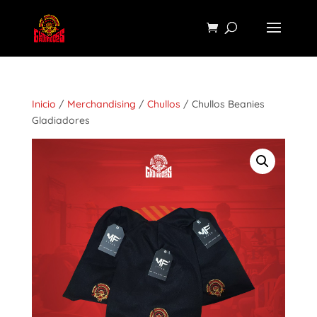
Inicio
/
Merchandising
/
Chullos
/ Chullos Beanies
Gladiadores