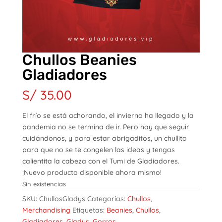
Chullos Beanies
Gladiadores
S/
35.00
El frío se está achorando, el invierno ha llegado y la
pandemia no se termina de ir. Pero hay que seguir
cuidándonos, y para estar abrigaditos, un chullito
para que no se te congelen las ideas y tengas
calientita la cabeza con el Tumi de Gladiadores.
¡Nuevo producto disponible ahora mismo!
Sin existencias
SKU:
ChullosGladys
Categorías:
Chullos
,
Merchandising
Etiquetas:
Beanies
,
Chullos
,
Gladiadores
,
Gladys
,
Gorros