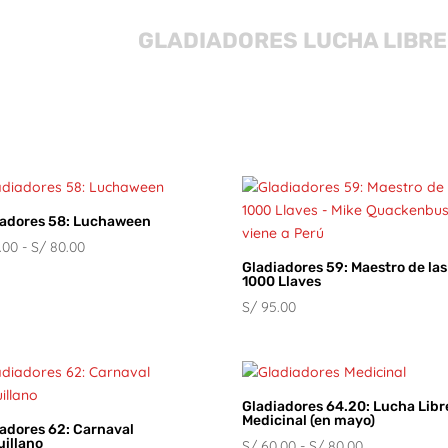
GLADIADORES LUCHA LIBRE
iadores 58: Luchaween
Rango
.00
-
S/
80.00
Gladiadores 59: Maestro de las
de
1000 Llaves
precios:
S/
95.00
desde
S/ 60.00
hasta
S/ 80.00
Gladiadores 64.20: Lucha Libr
Medicinal (en mayo)
adores 62: Carnaval
uillano
Rango
S/
60.00
-
S/
80.00