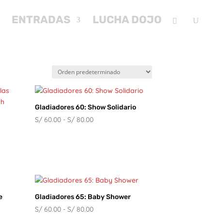
ENTRADAS
LUCHA DOJO
Gladiadores 60: Show Solidario
Rango
S/
60.00
-
S/
80.00
de
precios:
desde
S/ 60.00
hasta
S/ 80.00
e
Gladiadores 65: Baby Shower
Rango
S/
60.00
-
S/
80.00