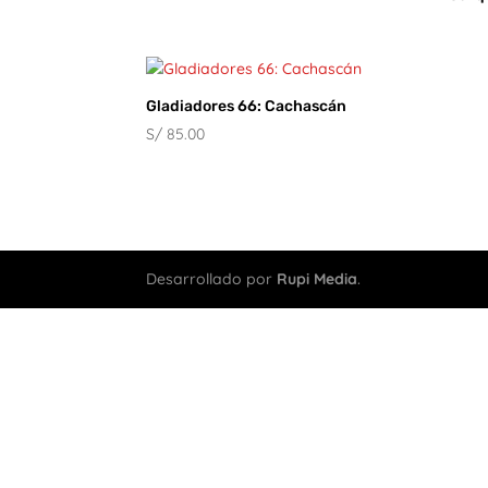
Gladiadores 66: Cachascán
S/
85.00
Desarrollado por
Rupi Media
.