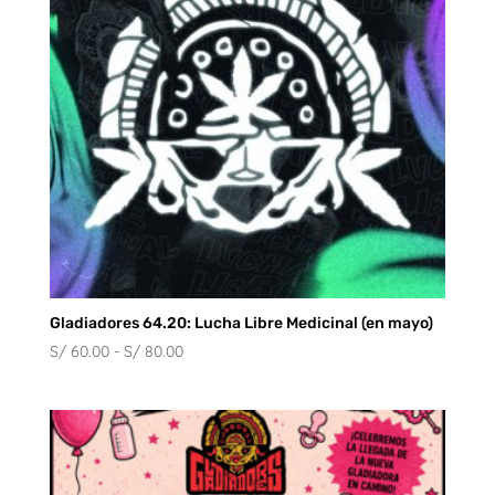
Gladiadores 64.20: Lucha Libre Medicinal (en mayo)
Rango
S/
60.00
-
S/
80.00
de
precios:
desde
S/ 60.00
hasta