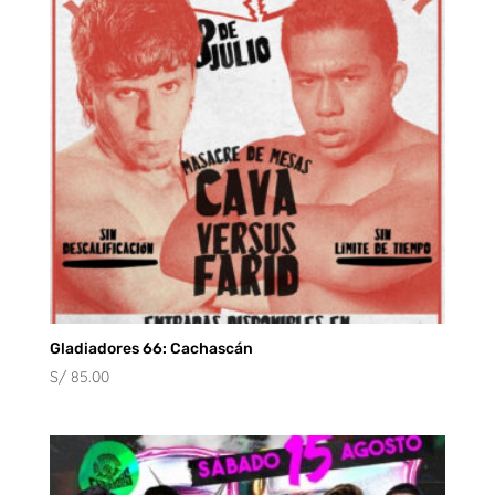
S/ 80.00
Gladiadores 66: Cachascán
S/
85.00