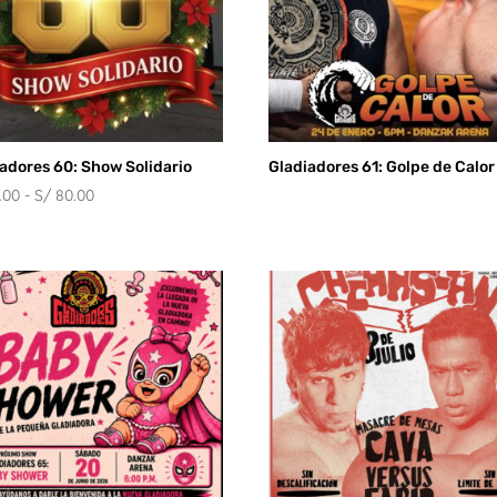
adores 60: Show Solidario
Gladiadores 61: Golpe de Calor
Rango
.00
-
S/
80.00
de
precios:
desde
S/ 60.00
hasta
S/ 80.00