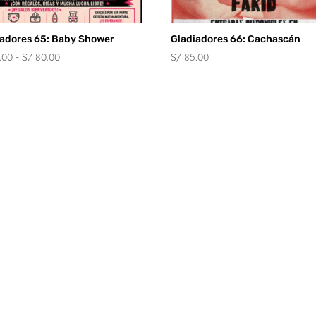
iadores 65: Baby Shower
Gladiadores 66: Cachascán
Rango
.00
-
S/
80.00
S/
85.00
de
precios:
desde
S/ 60.00
hasta
S/ 80.00