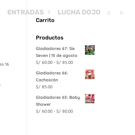
ENTRADAS
LUCHA DOJO
Carrito
Productos
Gladiadores 67: Six
Seven | 15 de agosto
Rango
S/
60.00
-
S/
85.00
de
Gladiadores 66:
precios:
Cachascán
desde
s
S/
85.00
S/ 60.00
hasta
Gladiadores 65: Baby
S/ 85.00
Shower
Rango
S/
60.00
-
S/
80.00
de
precios:
desde