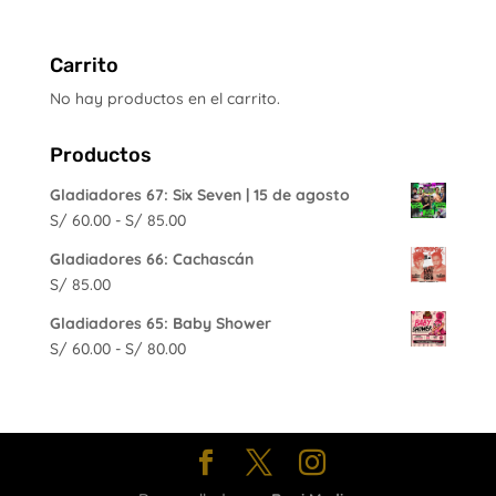
Carrito
No hay productos en el carrito.
Productos
Gladiadores 67: Six Seven | 15 de agosto
Rango
S/
60.00
-
S/
85.00
de
Gladiadores 66: Cachascán
precios:
S/
85.00
desde
S/ 60.00
Gladiadores 65: Baby Shower
hasta
Rango
S/
60.00
-
S/
80.00
S/ 85.00
de
precios:
desde
S/ 60.00
hasta